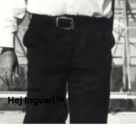
Tentoonstelling
Hej Ingvar! ᴱᴺ