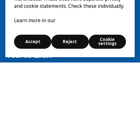
and cookie statements. Check these individually.
Learn more in our
Bezoek
Verkennen
Cookie
Accept
Reject
settings
Nu te zien
EN
Over
EN
Nederlands