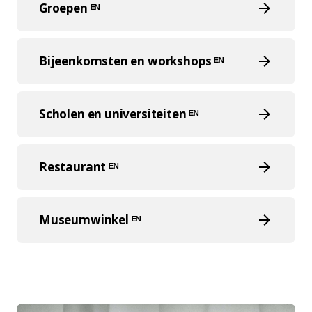
Groepen ᴱᴺ
Bijeenkomsten en workshops ᴱᴺ
Scholen en universiteiten ᴱᴺ
Restaurant ᴱᴺ
Museumwinkel ᴱᴺ