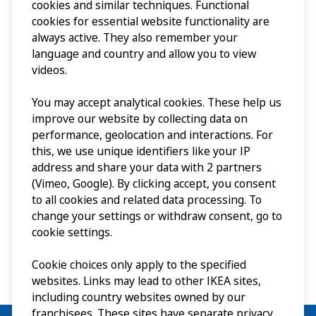
hoe onze oprichter, Ingvar
cookies and similar techniques. Functional
cookies for essential website functionality are
Kamprad uit het kleine
always active. They also remember your
language and country and allow you to view
Agunnaryd, het merk heeft
videos.
uitgebouwd tot het globale
You may accept analytical cookies. These help us
merk van vandaag.
improve our website by collecting data on
performance, geolocation and interactions. For
this, we use unique identifiers like your IP
address and share your data with 2 partners
Het museum ᴱᴺ
(Vimeo, Google). By clicking accept, you consent
to all cookies and related data processing. To
change your settings or withdraw consent, go to
cookie settings.
Cookie choices only apply to the specified
websites. Links may lead to other IKEA sites,
including country websites owned by our
franchisees. These sites have separate privacy