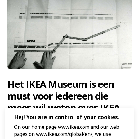
Het IKEA Museum is een
must voor iedereen die
meer wil weten over IKEA.
Lees meer over onze
Hej! You are in control of your cookies.
On our home page www.ikea.com and our web
geschiedenis, ontwerpen en
pages on www.ikea.com/global/en/, we use