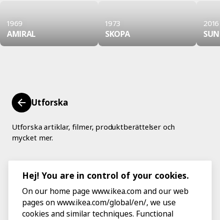
1969
1973
2016
AMIRAL
SKOPA
SUN
Utforska
Utforska artiklar, filmer, produktberättelser och
mycket mer.
Hej! You are in control of your cookies.
On our home page www.ikea.com and our web
pages on www.ikea.com/global/en/, we use
cookies and similar techniques. Functional