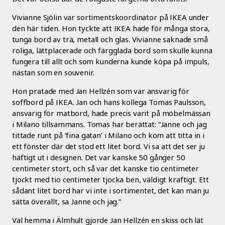
Vivianne Sjölin var sortimentskoordinator på IKEA under
den här tiden. Hon tyckte att IKEA hade för många stora,
tunga bord av trä, metall och glas. Vivianne saknade små
roliga, lättplacerade och färgglada bord som skulle kunna
fungera till allt och som kunderna kunde köpa på impuls,
nästan som en souvenir.
Hon pratade med Jan Hellzén som var ansvarig för
soffbord på IKEA. Jan och hans kollega Tomas Paulsson,
ansvarig för matbord, hade precis varit på möbelmässan
i Milano tillsammans. Tomas har berättat: ”Janne och jag
tittade runt på ’fina gatan’ i Milano och kom att titta in i
ett fönster där det stod ett litet bord. Vi sa att det ser ju
häftigt ut i designen. Det var kanske 50 gånger 50
centimeter stort, och så var det kanske tio centimeter
tjockt med tio centimeter tjocka ben, väldigt kraftigt. Ett
sådant litet bord har vi inte i sortimentet, det kan man ju
sätta överallt, sa Janne och jag.”
Väl hemma i Älmhult gjorde Jan Hellzén en skiss och lät