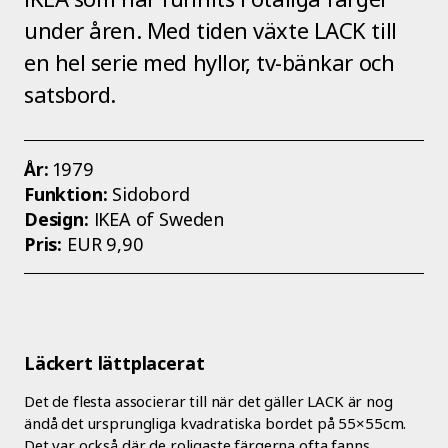
under åren. Med tiden växte LACK till
en hel serie med hyllor, tv-bänkar och
satsbord.
År:
1979
Funktion:
Sidobord
Design:
IKEA of Sweden
Pris:
EUR 9,90
Läckert lättplacerat
Det de flesta associerar till när det gäller LACK är nog
ändå det ursprungliga kvadratiska bordet på 55×55cm.
Det var också där de roligaste färgerna ofta fanns.