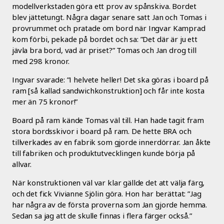
modellverkstaden göra ett prov av spånskiva. Bordet
blev jättetungt. Några dagar senare satt Jan och Tomas i
provrummet och pratade om bord när Ingvar Kamprad
kom förbi, pekade på bordet och sa: ”Det där är ju ett
jävla bra bord, vad är priset?” Tomas och Jan drog till
med 298 kronor.
Ingvar svarade: ”I helvete heller! Det ska göras i board på
ram [så kallad sandwichkonstruktion] och får inte kosta
mer än 75 kronor!”
Board på ram kände Tomas väl till. Han hade tagit fram
stora bordsskivor i board på ram. De hette BRA och
tillverkades av en fabrik som gjorde innerdörrar. Jan åkte
till fabriken och produktutvecklingen kunde börja på
allvar.
När konstruktionen väl var klar gällde det att välja färg,
och det fick Vivianne Sjölin göra. Hon har berättat: ”Jag
har några av de första proverna som Jan gjorde hemma.
Sedan sa jag att de skulle finnas i flera färger också.”