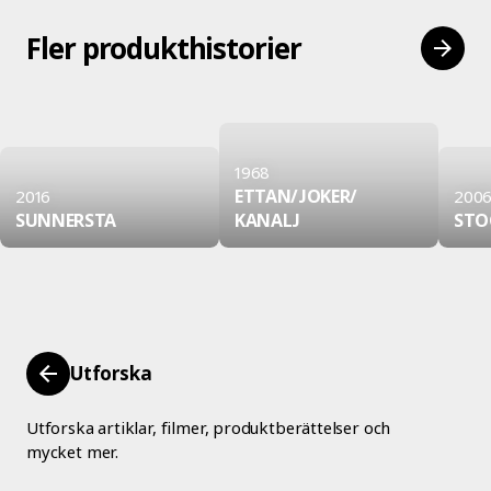
Fler produkthistorier
1968
ETTAN/
JOKER/
2016
200
SUNNERSTA
KANALJ
STO
Utforska
Utforska artiklar, filmer, produktberättelser och
mycket mer.