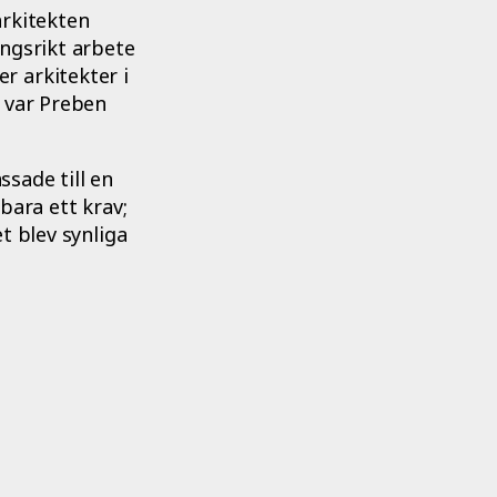
arkitekten
ångsrikt arbete
r arkitekter i
e var Preben
ssade till en
bara ett krav;
t blev synliga