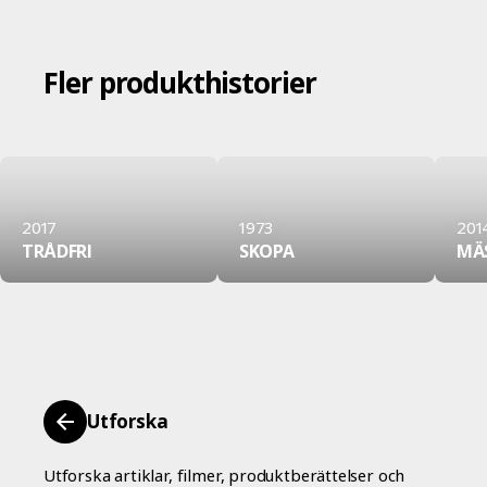
Fler produkthistorier
2017
1973
201
TRÅDFRI
SKOPA
MÄ
Utforska
Utforska artiklar, filmer, produktberättelser och