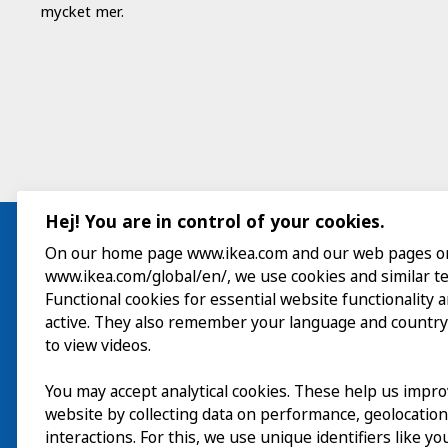
mycket mer.
Hej! You are in control of your cookies.
On our home page www.ikea.com and our web pages o
www.ikea.com/global/en/, we use cookies and similar t
Besök
Functional cookies for essential website functionality 
active. They also remember your language and country
Utforska
to view videos.
På gång
You may accept analytical cookies. These help us impr
website by collecting data on performance, geolocatio
Om
interactions. For this, we use unique identifiers like y