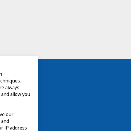
n
echniques.
are always
 and allow you
ove our
n and
our IP address