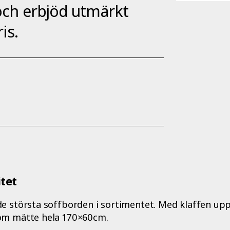
 och erbjöd utmärkt
is.
itet
e största soffborden i sortimentet. Med klaffen upp
om mätte hela 170×60cm.