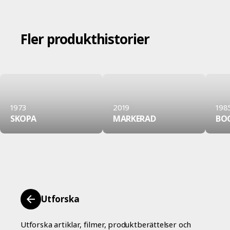
Fler produkthistorier
1973
2019
198
SKOPA
MARKERAD
BO
Utforska
Utforska artiklar, filmer, produktberättelser och