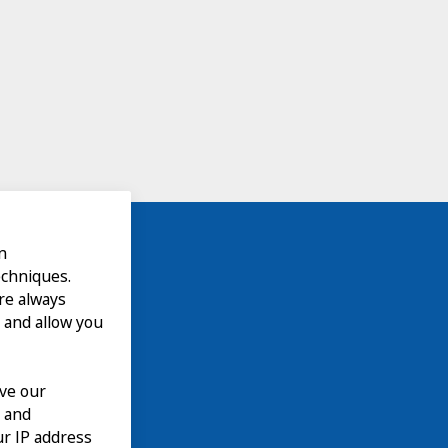
n
echniques.
are always
 and allow you
ove our
n and
our IP address