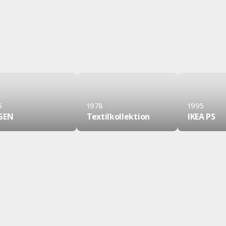
5
1978
1995
GEN
Textilkollektion
IKEA PS