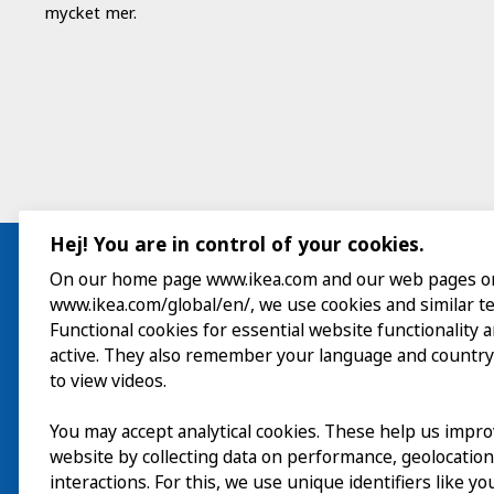
mycket mer.
Hej! You are in control of your cookies.
On our home page www.ikea.com and our web pages o
www.ikea.com/global/en/, we use cookies and similar t
Besök
Functional cookies for essential website functionality 
active. They also remember your language and country
Utforska
to view videos.
På gång
You may accept analytical cookies. These help us impr
website by collecting data on performance, geolocatio
Om
interactions. For this, we use unique identifiers like y