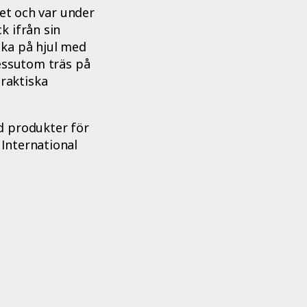
tet och var under
k ifrån sin
ska på hjul med
dessutom träs på
raktiska
d produkter för
International