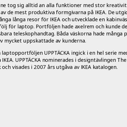
e tog sig alltid an alla funktioner med stor kreativi
av de mest produktiva formgivarna på IKEA. De utgic
ånga långa resor för IKEA och utvecklade en kabinvä
följ för laptop. Portföljen hade axelrem och kunde 
sbara teleskophandtag. Båda väskorna hade många p
ev mycket uppskattade av kunderna.
 laptopportföljen UPPTÄCKA ingick i en hel serie me
å IKEA. UPPTÄCKA nominerades i designtävlingen The 
och visades i 2007 års utgåva av IKEA katalogen.