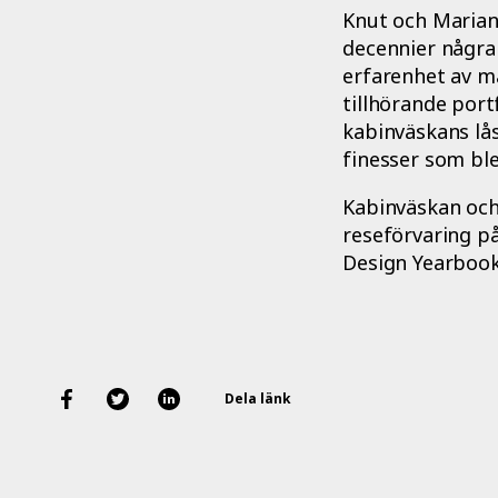
Knut och Mariann
decennier några 
erfarenhet av m
tillhörande port
kabinväskans lå
finesser som bl
Kabinväskan och
reseförvaring p
Design Yearbook 
Dela länk