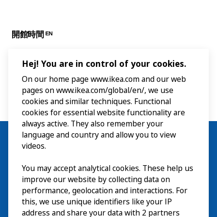
開館時間 ᴱᴺ
Hej! You are in control of your cookies.
On our home page www.ikea.com and our web
pages on www.ikea.com/global/en/, we use
cookies and similar techniques. Functional
cookies for essential website functionality are
always active. They also remember your
language and country and allow you to view
videos.
You may accept analytical cookies. These help us
ご利用案内
improve our website by collecting data on
探索
performance, geolocation and interactions. For
this, we use unique identifiers like your IP
最新情報
EN
address and share your data with 2 partners