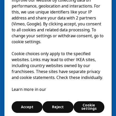
improve our website by collecting data on
Utforska
performance, geolocation and interactions. For
this, we use unique identifiers like your IP
På gång
address and share your data with 2 partners
(Vimeo, Google). By clicking accept, you consent
Om
to all cookies and related data processing. To
change your settings or withdraw consent, go to
cookie settings.
Cookie choices only apply to the specified
websites. Links may lead to other IKEA sites,
including country websites owned by our
franchisees. These sites have separate privacy
and cookie statements. Check these individually.
Svenska
Learn more in our
© Inter IKEA Systems B.V. 2026
Cookie settings
Cookie
Accept
Reject
Användarvillkor
Kontakt
Digital accessibility statement
settings