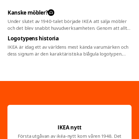
Kanske
möbler?
Under slutet av 1940-talet började IKEA att sälja möbler
och det blev snabbt huvudverksamheten. Genom att alltid
se utmaningar som möjligheter kom en hel del
Logotypens historia
innovationer inom inköp, ekonomi och distribution.
IKEA är idag ett av världens mest kända varumärken och
Grunden till detta fanns redan inom Ingvar Kamprad när
dess signum är den karaktäristiska blågula logotypen.
han jobbade i liten skala med pennor och pipor hemma
Men det vi vanligen kallar loggan, avsändaren eller
på gården – men kraften och möjligheten i gapet mellan
namnet, har inte alltid sett ut så här. För precis som IKEA
kund och tillverkare utkristalliserades under 1950-talet.
och dess verksamhet utvecklas logotypen ständigt. Här
belyser vi evolutionen från 1943 och fram till 2018 då de
senaste förändringarna genomfördes. Fram med
förstoringsglaset och häng med i historien om logotypens
utveckling från sidhuvud till huvudsak!
IKEA nytt
Första utgåvan av ikéa-nytt kom våren 1948. Det