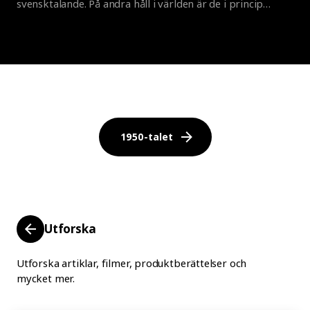
svensktalande. På andra håll i världen är de i princip
obegripliga, men roliga! Här får du veta det mesta om hur
produkterna får sina namn, och om de invecklade
reglerna som alltid måste följas. För det finns en metod i
galenskapen.
1950-talet
Utforska
Utforska artiklar, filmer, produktberättelser och
mycket mer.