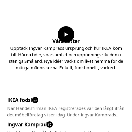
Våra rötter
Upptäck Ingvar Kamprads ursprung och hur IKEA kom
till. Hårda tider, sparsamhet och uppfinningsrikedom i
steniga Småland. Nya idéer väcks om livet hemma för de
många människorna. Enkelt, funktionellt, vackert.
IKEA
föds!
När Handelsfirman IKEA registrerades var den långt ifrån
det möbelföretag vi ser idag. Under Ingvar Kamprads
tidiga år som företagare importerade han pennor,
Ingvar
Kamprad
klockor och nylonstrumpor och lärde sig allteftersom hur