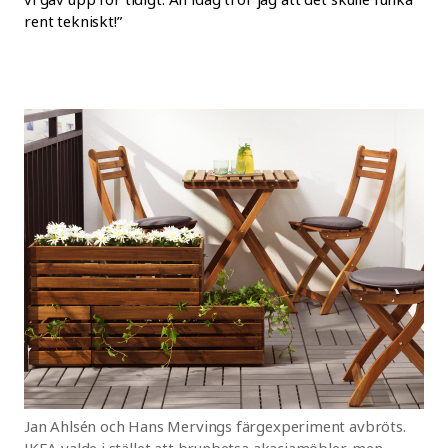
rent tekniskt!”
Jan Ahlsén och Hans Mervings färgexperiment avbröts.
IKEA valde i stället att brunbetsa akaciamöbler, men