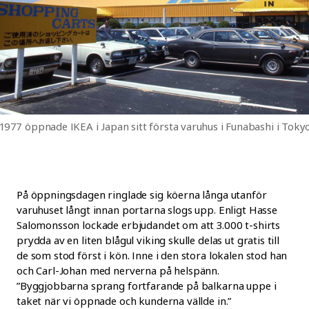
1977 öppnade IKEA i Japan sitt första varuhus i Funabashi i Tokyo
På öppningsdagen ringlade sig köerna långa utanför
varuhuset långt innan portarna slogs upp. Enligt Hasse
Salomonsson lockade erbjudandet om att 3.000 t-shirts
prydda av en liten blågul viking skulle delas ut gratis till
de som stod först i kön. Inne i den stora lokalen stod han
och Carl-Johan med nerverna på helspänn.
”Byggjobbarna sprang fortfarande på balkarna uppe i
taket när vi öppnade och kunderna vällde in.”