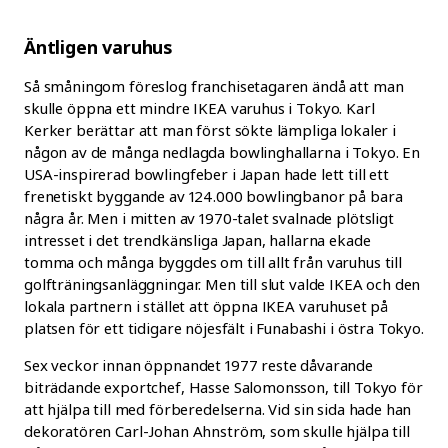
Äntligen varuhus
Så småningom föreslog franchisetagaren ändå att man
skulle öppna ett mindre IKEA varuhus i Tokyo. Karl
Kerker berättar att man först sökte lämpliga lokaler i
någon av de många nedlagda bowlinghallarna i Tokyo. En
USA-inspirerad bowlingfeber i Japan hade lett till ett
frenetiskt byggande av 124.000 bowlingbanor på bara
några år. Men i mitten av 1970-talet svalnade plötsligt
intresset i det trendkänsliga Japan, hallarna ekade
tomma och många byggdes om till allt från varuhus till
golfträningsanläggningar. Men till slut valde IKEA och den
lokala partnern i stället att öppna IKEA varuhuset på
platsen för ett tidigare nöjesfält i Funabashi i östra Tokyo.
Sex veckor innan öppnandet 1977 reste dåvarande
biträdande exportchef, Hasse Salomonsson, till Tokyo för
att hjälpa till med förberedelserna. Vid sin sida hade han
dekoratören Carl-Johan Ahnström, som skulle hjälpa till