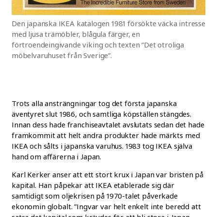
Den japanska IKEA katalogen 1981 försökte väcka intresse
med ljusa trämöbler, blågula färger, en
förtroendeingivande viking och texten ”Det otroliga
möbelvaruhuset från Sverige”.
Trots alla ansträngningar tog det första japanska
äventyret slut 1986, och samtliga köpställen stängdes.
Innan dess hade franchiseavtalet avslutats sedan det hade
framkommit att helt andra produkter hade märkts med
IKEA och sålts i japanska varuhus. 1983 tog IKEA själva
hand om affärerna i Japan.
Karl Kerker anser att ett stort krux i Japan var bristen på
kapital. Han påpekar att IKEA etablerade sig där
samtidigt som oljekrisen på 1970-talet påverkade
ekonomin globalt. ”Ingvar var helt enkelt inte beredd att