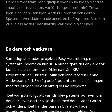
En idé växer fram. Men glädjen över en ny idé förvandlas
snabbt till frustration. Varför fungerar det inte? Testa
igen. Och igen. Och igen. Anders Eriksson och Göran
Sjöstedt utvecklade sin idé under en tioårsperiod. Vad kan
vi lära oss av det? Var ihärdig. Var modig. Var envis.
Enklare och vackrare
Samtidigt startades projektet Easy Assembling, med
syftet att undersöka hur IKEA kunde göra det enklare för
kunderna att montera möblerna från IKEA.
Projektledaren Christer Collin och innovatören Benny
Andersson på IKEA såg också potentialen, och lösningen
med träpluggen blev en viktig del av projektet.
”Det var jätteroligt att vår idé blev patenterad, även om
det aldrig var därför vi jobbade med den”, säger Göran
och Anders. ”Det kändes bara så bra att vi hade
åstadkommit något som skulle göra det enklare för