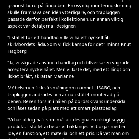
graciöst bord på långa ben. En osynlig monteringslösning
skulle framhäva den idén ytterligare, och träpluggen
passade därför perfekt i kollektionen. En annan viktig
aspekt var detaljerna i designen.
”I stället för ett handtag ville vi ha ett nyckelhål i
skrivbordets låda. Som vi fick kämpa för det!” minns Knut
Hagberg.
”Ja, vi vägrade använda handtag och tillverkaren vägrade
acceptera nyckelhålet. Men vi löste det, med ett långt och
ilsket bråk”, skrattar Marianne.
Möbelserien fick så småningom namnet LISABO, och
träpluggen ändrades och är nu i stället monterad på
benen. Benen förs in i hålen på bordsskivans undersida
och låses sedan på plats med ett smart plastbeslag.
”Vi har aldrig haft som mål att designa en riktigt snygg
produkt. I stället arbetar vi baklänges. Vi börjar med en
idé, en funktion, ett material och ett pris. Då vet man om