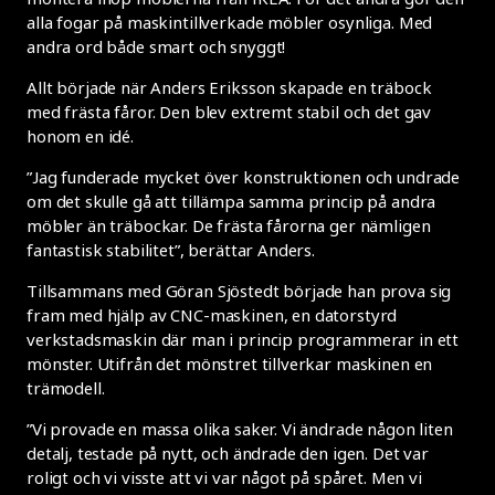
alla fogar på maskintillverkade möbler osynliga. Med
andra ord både smart och snyggt!
Allt började när Anders Eriksson skapade en träbock
med frästa fåror. Den blev extremt stabil och det gav
honom en idé.
”Jag funderade mycket över konstruktionen och undrade
om det skulle gå att tillämpa samma princip på andra
möbler än träbockar. De frästa fårorna ger nämligen
fantastisk stabilitet”, berättar Anders.
Tillsammans med Göran Sjöstedt började han prova sig
fram med hjälp av CNC-maskinen, en datorstyrd
verkstadsmaskin där man i princip programmerar in ett
mönster. Utifrån det mönstret tillverkar maskinen en
trämodell.
”Vi provade en massa olika saker. Vi ändrade någon liten
detalj, testade på nytt, och ändrade den igen. Det var
roligt och vi visste att vi var något på spåret. Men vi