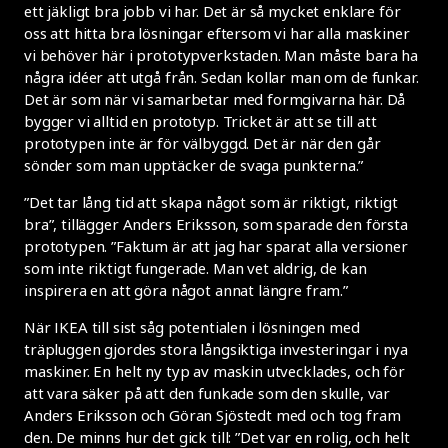
ett jäkligt bra jobb vi har. Det är så mycket enklare för
oss att hitta bra lösningar eftersom vi har alla maskiner
vi behöver här i prototypverkstaden. Man måste bara ha
några idéer att utgå från. Sedan kollar man om de funkar.
Det är som när vi samarbetar med formgivarna här. Då
bygger vi alltid en prototyp. Tricket är att se till att
prototypen inte är för välbyggd. Det är när den går
sönder som man upptäcker de svaga punkterna.”
”Det tar lång tid att skapa något som är riktigt, riktigt
bra”, tillägger Anders Eriksson, som sparade den första
prototypen. ”Faktum är att jag har sparat alla versioner
som inte riktigt fungerade. Man vet aldrig, de kan
inspirera en att göra något annat längre fram.”
När IKEA till sist såg potentialen i lösningen med
träpluggen gjordes stora långsiktiga investeringar i nya
maskiner. En helt ny typ av maskin utvecklades, och för
att vara säker på att den funkade som den skulle, var
Anders Eriksson och Göran Sjöstedt med och tog fram
den. De minns hur det gick till: ”Det var en rolig, och helt