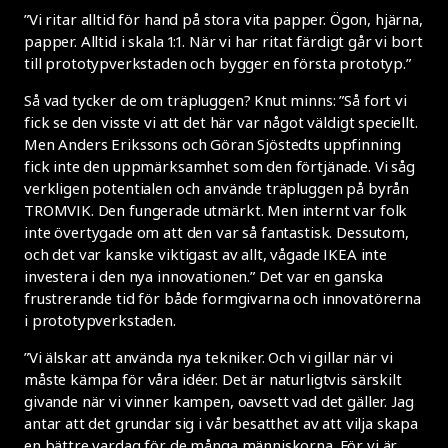
”Vi ritar alltid för hand på stora vita papper. Ögon, hjärna,
papper. Alltid i skala 1:1. När vi har ritat färdigt går vi bort
till prototypverkstaden och bygger en första prototyp.”
Så vad tycker de om träpluggen? Knut minns: ”Så fort vi
fick se den visste vi att det här var något väldigt speciellt.
Men Anders Erikssons och Göran Sjöstedts uppfinning
fick inte den uppmärksamhet som den förtjänade. Vi såg
verkligen potentialen och använde träpluggen på byrån
TROMVIK. Den fungerade utmärkt. Men internt var folk
inte övertygade om att den var så fantastisk. Dessutom,
och det var kanske viktigast av allt, vågade IKEA inte
investera i den nya innovationen.” Det var en ganska
frustrerande tid för både formgivarna och innovatörerna
i prototypverkstaden.
”Vi älskar att använda nya tekniker. Och vi gillar när vi
måste kämpa för våra idéer. Det är naturligtvis särskilt
givande när vi vinner kampen, oavsett vad det gäller. Jag
antar att det grundar sig i vår besatthet av att vilja skapa
en bättre vardag för de många människorna. För vi är