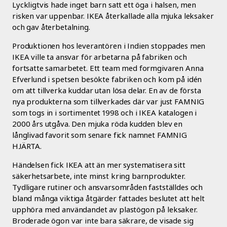
Lyckligtvis hade inget barn satt ett öga i halsen, men
risken var uppenbar. IKEA återkallade alla mjuka leksaker
och gav återbetalning.
Produktionen hos leverantören i Indien stoppades men
IKEA ville ta ansvar för arbetarna på fabriken och
fortsatte samarbetet. Ett team med formgivaren Anna
Efverlund i spetsen besökte fabriken och kom på idén
om att tillverka kuddar utan lösa delar. En av de första
nya produkterna som tillverkades där var just FAMNIG
som togs in i sortimentet 1998 och i IKEA katalogen i
2000 års utgåva. Den mjuka röda kudden blev en
långlivad favorit som senare fick namnet FAMNIG
HJÄRTA.
Händelsen fick IKEA att än mer systematisera sitt
säkerhetsarbete, inte minst kring barnprodukter.
Tydligare rutiner och ansvarsområden fastställdes och
bland många viktiga åtgärder fattades beslutet att helt
upphöra med användandet av plastögon på leksaker.
Broderade ögon var inte bara säkrare, de visade sig