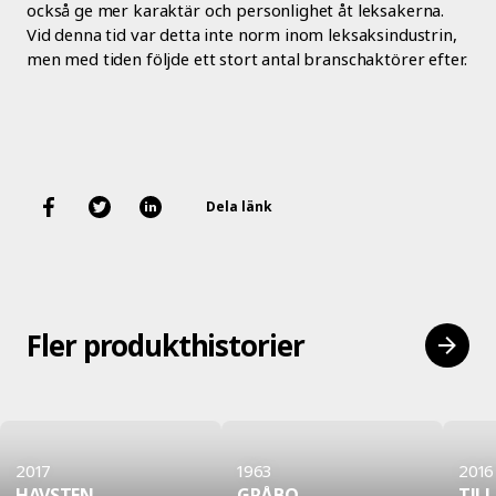
också ge mer karaktär och personlighet åt leksakerna.
Vid denna tid var detta inte norm inom leksaksindustrin,
men med tiden följde ett stort antal branschaktörer efter.
Dela länk
Fler produkthistorier
2017
1963
2016
HAVSTEN
GRÅBO
TIL