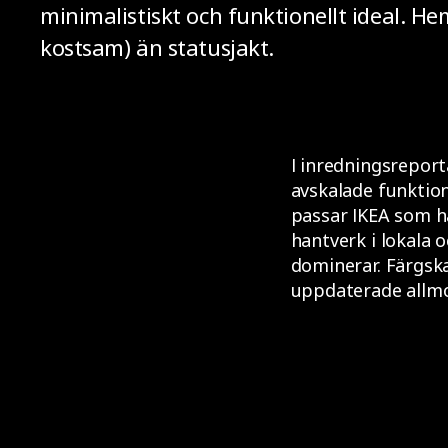
minimalistiskt och funktionellt ideal. He
kostsam) än statusjakt.
I inredningsrepor
avskalade funktio
passar IKEA som ha
hantverk i lokala 
dominerar. Färgsk
uppdaterade allmog