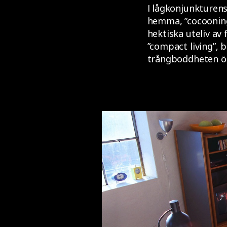
I lågkonjunkturens
hemma, ”cocooning
hektiska uteliv av
”compact living”,
trångboddheten ök