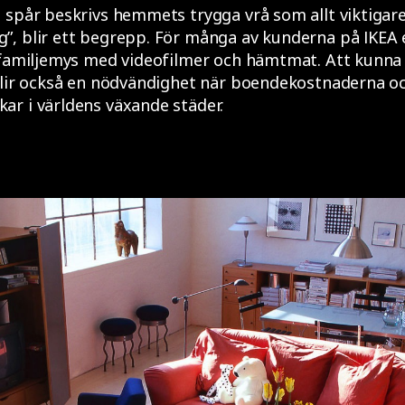
 spår beskrivs hemmets trygga vrå som allt viktigar
”, blir ett begrepp. För många av kunderna på IKEA e
 familjemys med videofilmer och hämtmat. Att kunna 
 blir också en nödvändighet när boendekostnaderna o
ar i världens växande städer.