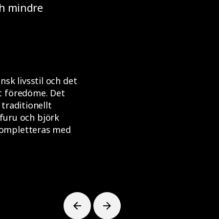
ch mindre
k livsstil och det
t föredöme. Det
traditionellt
 furu och björk
kompletteras med