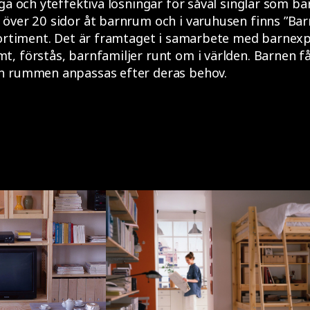
ga och yteffektiva lösningar för såväl singlar som bar
 över 20 sidor åt barnrum och i varuhusen finns ”Bar
 sortiment. Det är framtaget i samarbete med barnexp
, förstås, barnfamiljer runt om i världen. Barnen få
h rummen anpassas efter deras behov.