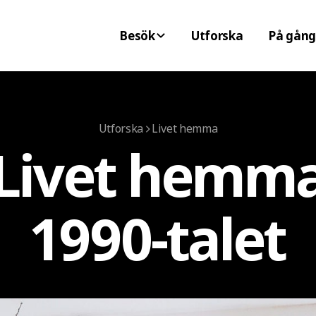
Besök
Utforska
På gång
Utforska
Livet hemma
Livet hemm
1990-talet