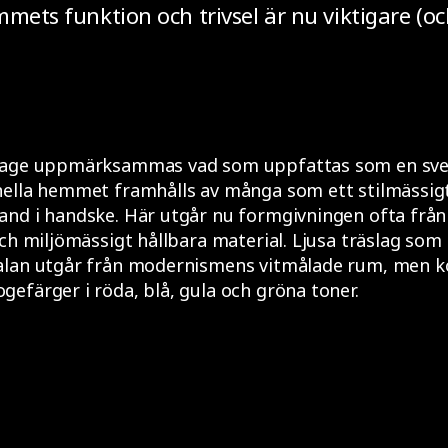
mmets funktion och trivsel är nu viktigare (o
tage uppmärksammas vad som uppfattas som en svens
nella hemmet framhålls av många som ett stilmässig
nd i handske. Här utgår nu formgivningen ofta från 
och miljömässigt hållbara material. Ljusa träslag som
alan utgår från modernismens vitmålade rum, men 
efärger i röda, blå, gula och gröna toner.