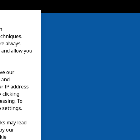
n
echniques.
are always
 and allow you
ove our
n and
our IP address
 clicking
cessing. To
 settings.
nks may lead
 by our
kie