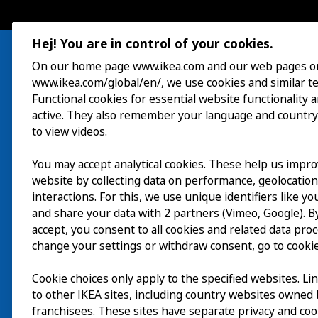
Hej! You are in control of your cookies.
On our home page www.ikea.com and our web pages o
www.ikea.com/global/en/, we use cookies and similar t
Besuch
Functional cookies for essential website functionality 
active. They also remember your language and country
Erkunden
to view videos.
Läuft
You may accept analytical cookies. These help us impr
website by collecting data on performance, geolocatio
Über
interactions. For this, we use unique identifiers like y
and share your data with 2 partners (Vimeo, Google). By
accept, you consent to all cookies and related data pro
change your settings or withdraw consent, go to cookie
Cookie choices only apply to the specified websites. Li
to other IKEA sites, including country websites owned
franchisees. These sites have separate privacy and coo