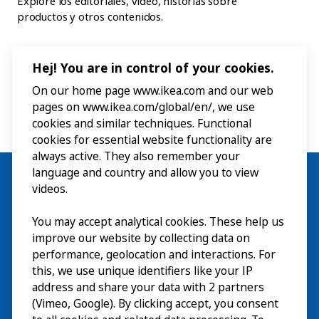
Explore los editoriales, vídeo, historias sobre
productos y otros contenidos.
Hej! You are in control of your cookies.
On our home page www.ikea.com and our web
pages on www.ikea.com/global/en/, we use
cookies and similar techniques. Functional
cookies for essential website functionality are
always active. They also remember your
language and country and allow you to view
videos.
You may accept analytical cookies. These help us
Visita
improve our website by collecting data on
Explorar
performance, geolocation and interactions. For
this, we use unique identifiers like your IP
Actividades
EN
address and share your data with 2 partners
(Vimeo, Google). By clicking accept, you consent
Acerca de
EN