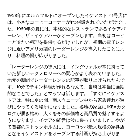
1958年にエルムフルトにオープンしたイケアストア1号店に
は、小さなコーヒーコーナーが1つ併設されていただけでし
た。1960年の夏には、本格的なレストランであるイケアバ
ーレン、ザ・イケアバーがオープンします。当初はコーヒ
ーと冷たい料理を提供するだけでしたが、初期の電子レン
ジに近いアメリカ製のレーダーレンジを導入したことによ
り、料理の幅が広がりました。
「レーダーレンジの導入には、イングヴァルが常に持って
いた新しいテクノロジーへの関心がよく表れていました。
地元の新聞でレーダーレンジの記事が取り上げられたんで
す。10分でチキン料理が作れるなんて、当時は本当に画期
的なことでした」とマッツは話します。「すぐにイケアス
トアは、特に夏の間、南スウェーデン中から家族連れが遊
びにやってくる場所になりました。各地の家庭にIKEAカタ
ログが届き始め、人々をその低価格と高品質で魅了するよ
うになります。イケアの経営は波に乗っていました。やが
て首都のストックホルムに、ヨーロッパ最大規模の家具店
となるイケアストアをオープンする計画が持ち上がりま