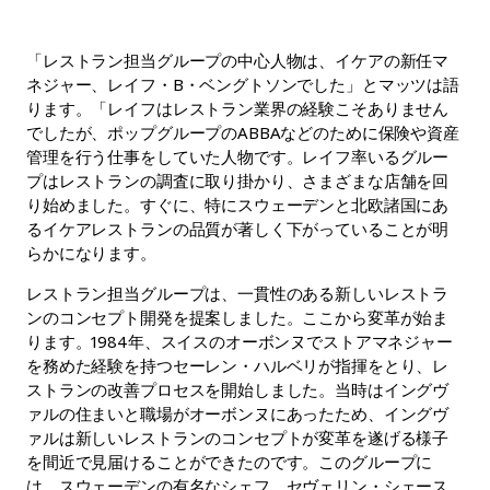
「レストラン担当グループの中心人物は、イケアの新任マ
ネジャー、レイフ・B・ベングトソンでした」とマッツは語
ります。「レイフはレストラン業界の経験こそありません
でしたが、ポップグループのABBAなどのために保険や資産
管理を行う仕事をしていた人物です。レイフ率いるグルー
プはレストランの調査に取り掛かり、さまざまな店舗を回
り始めました。すぐに、特にスウェーデンと北欧諸国にあ
るイケアレストランの品質が著しく下がっていることが明
らかになります。
レストラン担当グループは、一貫性のある新しいレストラ
ンのコンセプト開発を提案しました。ここから変革が始ま
ります。1984年、スイスのオーボンヌでストアマネジャー
を務めた経験を持つセーレン・ハルベリが指揮をとり、レ
ストランの改善プロセスを開始しました。当時はイングヴ
ァルの住まいと職場がオーボンヌにあったため、イングヴ
ァルは新しいレストランのコンセプトが変革を遂げる様子
を間近で見届けることができたのです。このグループに
は、スウェーデンの有名なシェフ、セヴェリン・シェース