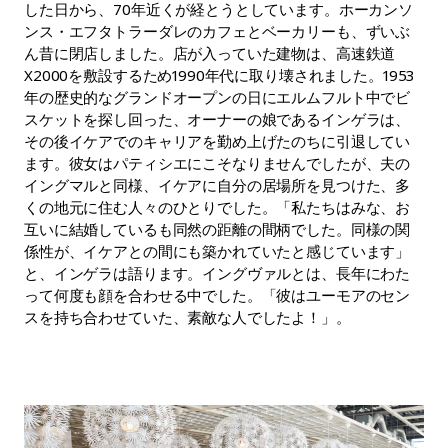
した日から、70年近くが経とうとしています。ホーカンソ
ンス・エフタトラーダレのカフェとベーカリーも、ずいぶ
ん昔に閉店しました。店が入っていた建物は、高速鉄道
X2000を敷設するため1990年代に取り壊されました。1953
年の歴史的なグランドオープンの日にエルムフルト中でビ
スケットを探し回った、オーナーの娘であるインゲラは、
その後イケアでのキャリアを勤め上げたのちに引退してい
ます。彼女はパティシエにこそなりませんでしたが、夫の
イングマルと同様、イケアに自分の居場所を見つけた、多
くの地元に住む人々のひとりでした。「私たちはみな、お
互いに結婚しているも同然の距離の間柄でした。同様の関
係性が、イケアとの間にも築かれていたと感じています」
と、インゲラは語ります。イングヴァルとは、長年にわた
って何度も顔を合わせる中でした。「彼はユーモアのセン
スを持ち合わせていた、素敵な人でしたよ！」。