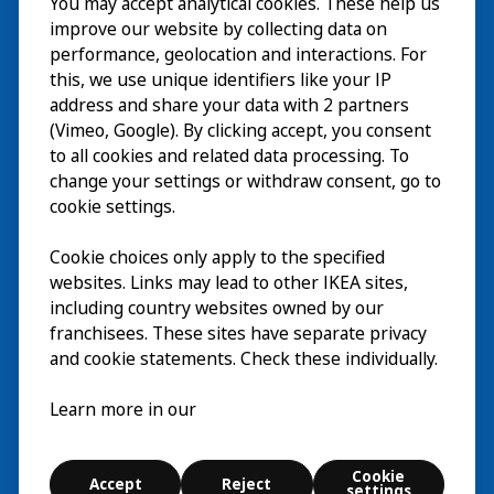
You may accept analytical cookies. These help us
Visite
improve our website by collecting data on
Explorer
performance, geolocation and interactions. For
this, we use unique identifiers like your IP
Au programme
EN
address and share your data with 2 partners
(Vimeo, Google). By clicking accept, you consent
À propos
EN
to all cookies and related data processing. To
change your settings or withdraw consent, go to
cookie settings.
Cookie choices only apply to the specified
websites. Links may lead to other IKEA sites,
including country websites owned by our
franchisees. These sites have separate privacy
and cookie statements. Check these individually.
Français
Learn more in our
© Inter IKEA Systems B.V. 2026
Cookie
Accept
Reject
Cookie settings
settings