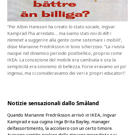
“Per Albin Hansson ha creato lo stato sociale, Ingvar
Kamprad l’ha arredato… ma siamo stati noi di
Allt i
Hemmet
a suggerire alla gente come sistemare i mobili”,
disse Marianne Fredriksson in tono scherzoso. “La rivista
nacque nel dinamico periodo postbellico, proprio come
IKEA. La concezione del mobile era cambiata e ora la
semplicità era sinonimo di bellezza. Forse eravamo un po’
ingenui, ma ci consideravamo dei veri e propri educatori”.
Notizie sensazionali dallo Småland
Quando Marianne Fredriksson arrivò in IKEA, Ingvar
Kamprad e sua cugina Inga Brita Bayley, manager
dell’assortimento, la accolsero con un certo timore.
Avevano sentito parlare della giovane giornalista e si