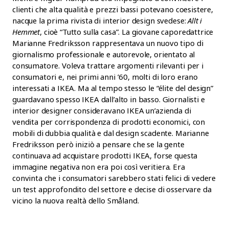
clienti che alta qualità e prezzi bassi potevano coesistere,
nacque la prima rivista di interior design svedese:
Allt i
Hemmet
, cioè “Tutto sulla casa”. La giovane caporedattrice
Marianne Fredriksson rappresentava un nuovo tipo di
giornalismo professionale e autorevole, orientato al
consumatore. Voleva trattare argomenti rilevanti per i
consumatori e, nei primi anni ’60, molti di loro erano
interessati a IKEA. Ma al tempo stesso le “élite del design”
guardavano spesso IKEA dall’alto in basso. Giornalisti e
interior designer consideravano IKEA un’azienda di
vendita per corrispondenza di prodotti economici, con
mobili di dubbia qualità e dal design scadente. Marianne
Fredriksson però iniziò a pensare che se la gente
continuava ad acquistare prodotti IKEA, forse questa
immagine negativa non era poi così veritiera. Era
convinta che i consumatori sarebbero stati felici di vedere
un test approfondito del settore e decise di osservare da
vicino la nuova realtà dello Småland.