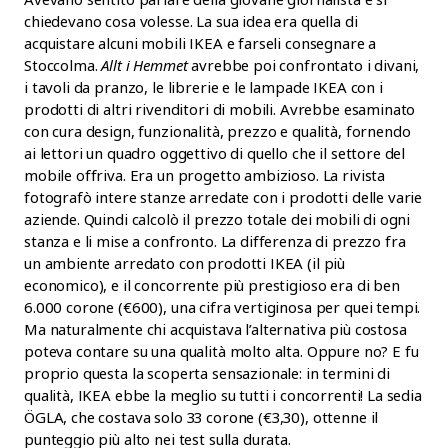
chiedevano cosa volesse. La sua idea era quella di
acquistare alcuni mobili IKEA e farseli consegnare a
Stoccolma.
Allt i Hemmet
avrebbe poi confrontato i divani,
i tavoli da pranzo, le librerie e le lampade IKEA con i
prodotti di altri rivenditori di mobili. Avrebbe esaminato
con cura design, funzionalità, prezzo e qualità, fornendo
ai lettori un quadro oggettivo di quello che il settore del
mobile offriva. Era un progetto ambizioso. La rivista
fotografò intere stanze arredate con i prodotti delle varie
aziende. Quindi calcolò il prezzo totale dei mobili di ogni
stanza e li mise a confronto. La differenza di prezzo fra
un ambiente arredato con prodotti IKEA (il più
economico), e il concorrente più prestigioso era di ben
6.000 corone (€600), una cifra vertiginosa per quei tempi.
Ma naturalmente chi acquistava l’alternativa più costosa
poteva contare su una qualità molto alta. Oppure no? E fu
proprio questa la scoperta sensazionale: in termini di
qualità, IKEA ebbe la meglio su tutti i concorrenti! La sedia
ÖGLA, che costava solo 33 corone (€3,30), ottenne il
punteggio più alto nei test sulla durata.