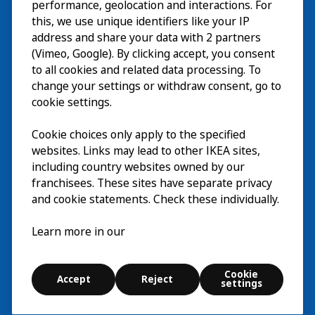
Esplora
performance, geolocation and interactions. For
this, we use unique identifiers like your IP
Eventi in corso
EN
address and share your data with 2 partners
(Vimeo, Google). By clicking accept, you consent
Chi siamo
EN
to all cookies and related data processing. To
change your settings or withdraw consent, go to
cookie settings.
Cookie choices only apply to the specified
websites. Links may lead to other IKEA sites,
including country websites owned by our
franchisees. These sites have separate privacy
and cookie statements. Check these individually.
Italiano
Learn more in our
© Inter IKEA Systems B.V. 2026
Cookie
Accept
Reject
Cookie settings
settings
Esplora
Cerca