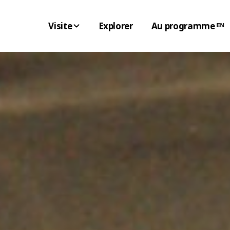
Visite
Explorer
Au programme ᴱᴺ