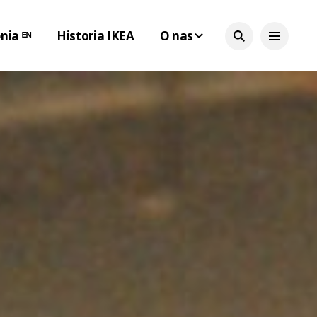
nia ᴱᴺ
Historia IKEA
O nas