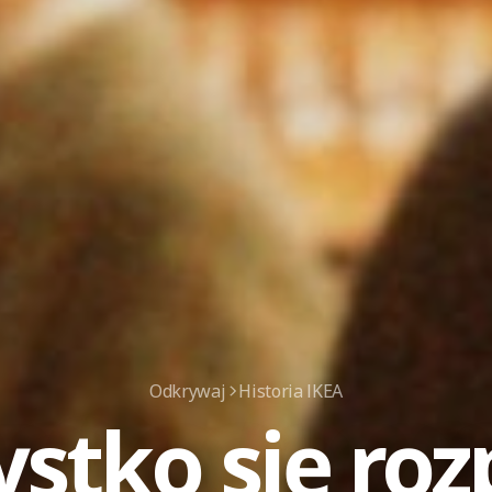
Odkrywaj
Historia IKEA
stko się ro