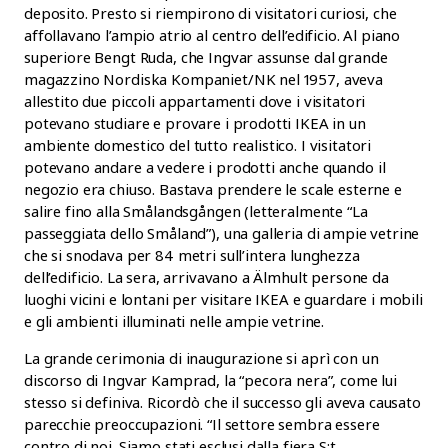
deposito. Presto si riempirono di visitatori curiosi, che
affollavano l’ampio atrio al centro dell’edificio. Al piano
superiore Bengt Ruda, che Ingvar assunse dal grande
magazzino Nordiska Kompaniet/NK nel 1957, aveva
allestito due piccoli appartamenti dove i visitatori
potevano studiare e provare i prodotti IKEA in un
ambiente domestico del tutto realistico. I visitatori
potevano andare a vedere i prodotti anche quando il
negozio era chiuso. Bastava prendere le scale esterne e
salire fino alla Smålandsgången (letteralmente “La
passeggiata dello Småland”), una galleria di ampie vetrine
che si snodava per 84 metri sull’intera lunghezza
dell’edificio. La sera, arrivavano a Älmhult persone da
luoghi vicini e lontani per visitare IKEA e guardare i mobili
e gli ambienti illuminati nelle ampie vetrine.
La grande cerimonia di inaugurazione si aprì con un
discorso di Ingvar Kamprad, la “pecora nera”, come lui
stesso si definiva. Ricordò che il successo gli aveva causato
parecchie preoccupazioni. “Il settore sembra essere
contro di noi. Siamo stati esclusi dalla fiera S:t