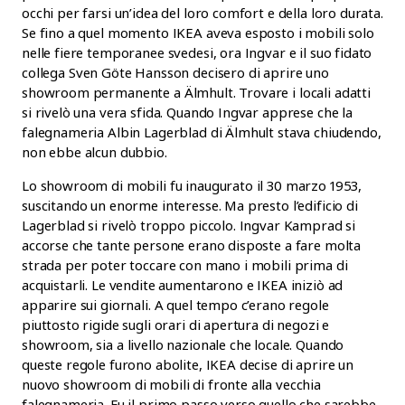
occhi per farsi un’idea del loro comfort e della loro durata.
Se fino a quel momento IKEA aveva esposto i mobili solo
nelle fiere temporanee svedesi, ora Ingvar e il suo fidato
collega Sven Göte Hansson decisero di aprire uno
showroom permanente a Älmhult. Trovare i locali adatti
si rivelò una vera sfida. Quando Ingvar apprese che la
falegnameria Albin Lagerblad di Älmhult stava chiudendo,
non ebbe alcun dubbio.
Lo showroom di mobili fu inaugurato il 30 marzo 1953,
suscitando un enorme interesse. Ma presto l’edificio di
Lagerblad si rivelò troppo piccolo. Ingvar Kamprad si
accorse che tante persone erano disposte a fare molta
strada per poter toccare con mano i mobili prima di
acquistarli. Le vendite aumentarono e IKEA iniziò ad
apparire sui giornali. A quel tempo c’erano regole
piuttosto rigide sugli orari di apertura di negozi e
showroom, sia a livello nazionale che locale. Quando
queste regole furono abolite, IKEA decise di aprire un
nuovo showroom di mobili di fronte alla vecchia
falegnameria. Fu il primo passo verso quello che sarebbe