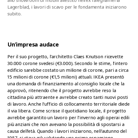
allo showroom di mobili allestito nell’ex falegnameria
Lagerblad, i lavori di scavo per le fondamenta iniziarono
subito.
Un’impresa audace
Per il suo progetto, l’architetto Claes Knutson ricevette
30.000 corone svedesi (€3.000). Secondo le stime, l’intero
edificio sarebbe costato un milione di corone, pari a circa
15 milioni di corone (€1,5 milioni) attuali. IKEA presentò
una domanda di finanziamento al consiglio locale che la
approvò, ritenendo che il progetto avrebbe reso la
cittadina più attraente e avrebbe creato tanti nuovi posti
di lavoro. Anche l’ufficio di collocamento territoriale diede
il via libera. Come scrisse il quotidiano locale, il progetto
avrebbe garantito un lavoro per l’inverno agli operai edili
più anziani che non avevano la possibilità di spostarsi a
causa dell’età. Quando i lavori iniziarono, nell’autunno del
1957, si stava già valutando una prima espansione.