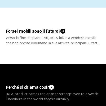
Forse i mobili sono il
futuro?
Verso la fine degli anni ’40, IKEA inizia a vendere mobili,
che ben presto diventano la sua attività principale. Il fatto
di considerare sempre le sfide come delle opportunità
porta a diverse innovazioni nei settori degli acquisti, della
finanza e della distribuzione. Le basi erano già state poste
quando Ingvar Kamprad vendeva penne e pipe su piccola
scala, da casa, ma è solamente negli anni ’50 che si
materializzano in tutta la loro forza le opportunità di
colmare il divario che separava produttore e cliente.
Perché si chiama
così?
IKEA product names can appear strange even to a Swede.
Elsewhere in the world they’re virtually
incomprehensible, but fun! Get the inside scoop on why