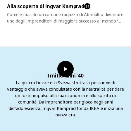
l’azienda di mobili che conosciamo oggi. Nei primi anni del
Alla scoperta di Ingvar
Kamprad
suo percorso imprenditoriale, Ingvar Kamprad importa
Come è riuscito un comune ragazzo di Älmhult a diventare
penne, orologi e calze di nylon, acquisendo passo dopo
uno degli imprenditori di maggiore successo al mondo?
passo l’abilità negli acquisti. Tuttavia, dopo alcuni
Probabilmente, la risposta risiede in parte nell’ingenuità e
problemi con le licenze di importazione, inizia a valutare
nella testardaggine tipiche dello Småland. Ingvar
nuove opportunità e decide di concentrarsi sui mobili.
Kamprad è stato fortemente plasmato dalla sua infanzia,
Gradualmente prende forma un nuovo modello di
piena di amore e immaginazione. Un’infanzia in cui gli
business, quando realizza la grande opportunità di fare da
adulti trovavano il tempo di ascoltarlo e giocare con lui.
anello di congiunzione tra cliente e produttore.
Un mondo sicuro circondato dalle foreste e da un terreno
povero. Il luogo ideale per giocare a fare l’imprenditore.
I mitici anni ’40
La guerra finisce e la Svezia sfrutta la posizione di
vantaggio che aveva conquistato con la neutralità per dare
un forte impulso alla sua economia e allo spirito di
comunità. Da imprenditore per gioco negli anni
dell’adolescenza, Ingvar Kamprad fonda IKEA e inizia una
nuova era.