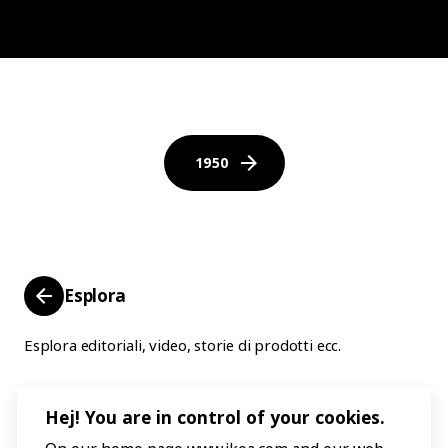
IKEA products have such odd names, and learn about the
intricate rules for naming them. Because there is a
method to the madness.
1950
Esplora
Esplora editoriali, video, storie di prodotti ecc.
Hej! You are in control of your cookies.