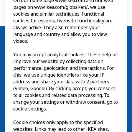
On our home page www.ikea.com and our web
pages on www.ikea.com/global/en/, we use
cookies and similar techniques. Functional
cookies for essential website functionality are
always active. They also remember your
language and country and allow you to view
videos.
You may accept analytical cookies. These help us
Visita
improve our website by collecting data on
Esplora
performance, geolocation and interactions. For
this, we use unique identifiers like your IP
Eventi in corso
EN
address and share your data with 2 partners
(Vimeo, Google). By clicking accept, you consent
Chi siamo
EN
to all cookies and related data processing. To
change your settings or withdraw consent, go to
cookie settings.
Cookie choices only apply to the specified
websites. Links may lead to other IKEA sites,