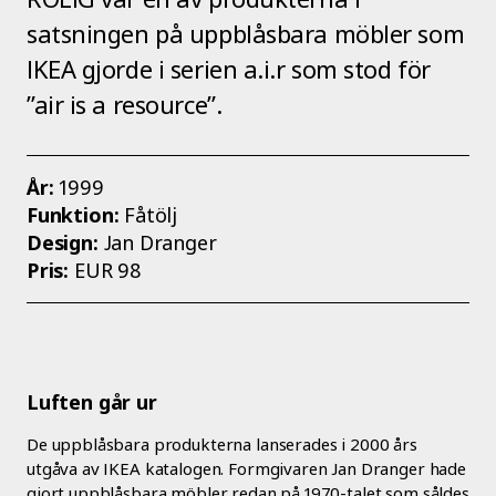
satsningen på uppblåsbara möbler som
IKEA gjorde i serien a.i.r som stod för
”air is a resource”.
År:
1999
Funktion:
Fåtölj
Design:
Jan Dranger
Pris:
EUR 98
Luften går ur
De uppblåsbara produkterna lanserades i 2000 års
utgåva av IKEA katalogen. Formgivaren Jan Dranger hade
gjort uppblåsbara möbler redan på 1970-talet som såldes