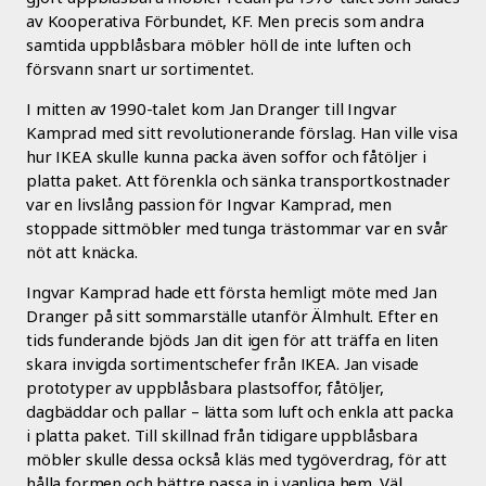
av Kooperativa Förbundet, KF. Men precis som andra
samtida uppblåsbara möbler höll de inte luften och
försvann snart ur sortimentet.
I mitten av 1990-talet kom Jan Dranger till Ingvar
Kamprad med sitt revolutionerande förslag. Han ville visa
hur IKEA skulle kunna packa även soffor och fåtöljer i
platta paket. Att förenkla och sänka transportkostnader
var en livslång passion för Ingvar Kamprad, men
stoppade sittmöbler med tunga trästommar var en svår
nöt att knäcka.
Ingvar Kamprad hade ett första hemligt möte med Jan
Dranger på sitt sommarställe utanför Älmhult. Efter en
tids funderande bjöds Jan dit igen för att träffa en liten
skara invigda sortimentschefer från IKEA. Jan visade
prototyper av uppblåsbara plastsoffor, fåtöljer,
dagbäddar och pallar – lätta som luft och enkla att packa
i platta paket. Till skillnad från tidigare uppblåsbara
möbler skulle dessa också kläs med tygöverdrag, för att
hålla formen och bättre passa in i vanliga hem. Väl