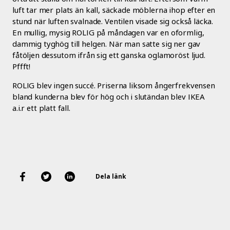
luft tar mer plats än kall, säckade möblerna ihop efter en
stund när luften svalnade. Ventilen visade sig också läcka.
En mullig, mysig ROLIG på måndagen var en oformlig,
dammig tyghög till helgen. När man satte sig ner gav
fåtöljen dessutom ifrån sig ett ganska oglamoröst ljud.
Pffft!
ROLIG blev ingen succé. Priserna liksom ångerfrekvensen
bland kunderna blev för hög och i slutändan blev IKEA
a.i.r ett platt fall.
Dela länk