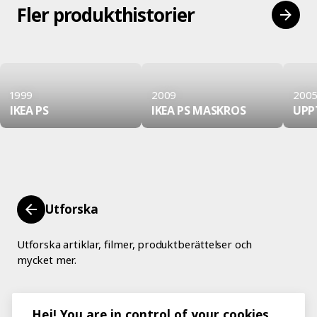
Fler produkthistorier
1999
2009
200
IKEA PS
IKEA PS MASKROS
UPP
Utforska
Utforska artiklar, filmer, produktberättelser och
mycket mer.
Hej! You are in control of your cookies.