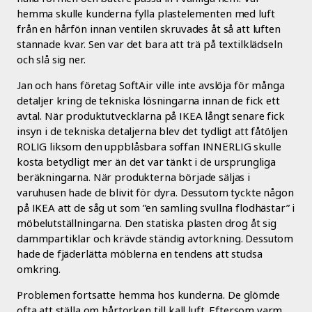
hemma skulle kunderna fylla plastelementen med luft
från en hårfön innan ventilen skruvades åt så att luften
stannade kvar. Sen var det bara att trä på textilklädseln
och slå sig ner.
Jan och hans företag SoftAir ville inte avslöja för många
detaljer kring de tekniska lösningarna innan de fick ett
avtal. När produktutvecklarna på IKEA långt senare fick
insyn i de tekniska detaljerna blev det tydligt att fåtöljen
ROLIG liksom den uppblåsbara soffan INNERLIG skulle
kosta betydligt mer än det var tänkt i de ursprungliga
beräkningarna. När produkterna började säljas i
varuhusen hade de blivit för dyra. Dessutom tyckte någon
på IKEA att de såg ut som ”en samling svullna flodhästar” i
möbelutställningarna. Den statiska plasten drog åt sig
dammpartiklar och krävde ständig avtorkning. Dessutom
hade de fjäderlätta möblerna en tendens att studsa
omkring.
Problemen fortsatte hemma hos kunderna. De glömde
ofta att ställa om hårtorken till kall luft. Eftersom varm