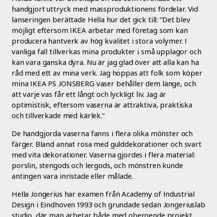
handgjort uttryck med massproduktionens fördelar. Vid
lanseringen berättade Hella hur det gick till: ”Det blev
möjligt eftersom IKEA arbetar med företag som kan
producera hantverk av hög kvalitet i stora volymer. I
vanliga fall tillverkas mina produkter i små upplagor och
kan vara ganska dyra. Nu är jag glad över att alla kan ha
råd med ett av mina verk. Jag hoppas att folk som köper
mina IKEA PS JONSBERG vaser behåller dem länge, och
att varje vas får ett långt och lyckligt liv. Jag är
optimistisk, eftersom vaserna är attraktiva, praktiska
och tillverkade med kärlek.”
De handgjorda vaserna fanns i flera olika mönster och
färger. Bland annat rosa med gulddekorationer och svart
med vita dekorationer. Vaserna gjordes i flera material:
porslin, stengods och lergods, och mönstren kunde
antingen vara inristade eller målade.
Hella Jongerius har examen från Academy of Industrial
Design i Eindhoven 1993 och grundade sedan Jongeriuslab
studio, där man arbetar både med oberoende projekt