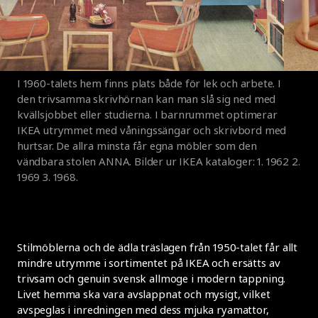
I 1960-talets hem finns plats både för lek och arbete. I
den trivsamma skrivhörnan kan man slå sig ned med
kvällsjobbet eller studierna. I barnrummet optimerar
IKEA utrymmet med våningssängar och skrivbord med
hurtsar. De allra minsta får egna möbler som den
vändbara stolen ANNA. Bilder ur IKEA kataloger: 1. 1962 2.
1969 3. 1968.
Stilmöblerna och de ädla träslagen från 1950-talet får allt
mindre utrymme i sortimentet på IKEA och ersätts av
trivsam och genuin svensk allmoge i modern tappning.
Livet hemma ska vara avslappnat och mysigt, vilket
avspeglas i inredningen med dess mjuka ryamattor,