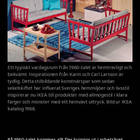
Ett typiskt vardagsrum från 1960-talet är hemtrevligt och
bekvämt. Inspirationen från Karin och Carl Larsson är
tydlig. Detta stilbildande konstnärspar som sedan
sekelskiftet har influerat Sveriges hemmiljöer och livsstil
inspirerar nu IKEA till produkter med allmogestil i klara
färger och mönster med ett hemvävt uttryck. Bild ur IKEA
katalog 1968.
På 1960-talet kommer allt fler kvinnor ut i arbetslivet,