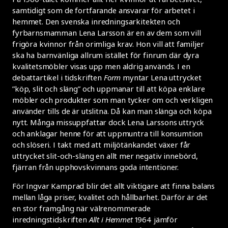
samtidigt som de fortfarande ansvarar för arbetet i
hemmet. Den svenska inredningsarkitekten och
fyrbarnsmamman Lena Larsson är en av dem som vill
frigöra kvinnor från orimliga krav. Hon vill att familjer
ska ha barnvänliga allrum istället för finrum där dyra
kvalitetsmöbler visas upp men aldrig används. I en
debattartikel i tidskriften
Form
myntar Lena uttrycket
”köp, slit och släng” och uppmanar till att köpa enklare
möbler och produkter som man tycker om och verkligen
använder tills de är utslitna. Då kan man slänga och köpa
nytt. Många missuppfattar dock Lena Larssons uttryck
och anklagar henne för att uppmuntra till konsumtion
och slöseri. I takt med att miljötänkandet växer får
uttrycket slit-och-släng en allt mer negativ innebörd,
fjärran från upphovskvinnans goda intentioner.
För Ingvar Kamprad blir det allt viktigare att finna balans
mellan låga priser, kvalitet och hållbarhet. Därför är det
en stor framgång när välrenommerade
inredningstidskriften
Allt i Hemmet
1964 jämför