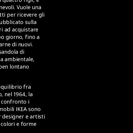
onevoli. Vuole una
ti per ricevere gli
pubblicato sulla
ri ad acquistare
o giorno, fino a
rne di nuovi.
sandola di
za ambientale,
 ben lontano
uilibrio fra
, nel 1964, la
 confronto i
 mobili IKEA sono
 designer e artisti
 colori e forme