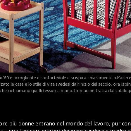
i ’60 è accogliente e confortevole e si ispira chiaramente a Karin 
ato le case e lo stile di vita svedesi dall’inizio del secolo, ora ispi
i che richiamano quelli tessuti a mano. Immagine tratta dal catalog
mpre più donne entrano nel mondo del lavoro, pur co
a. Lena Larsson, interior designer svedese e madre di 