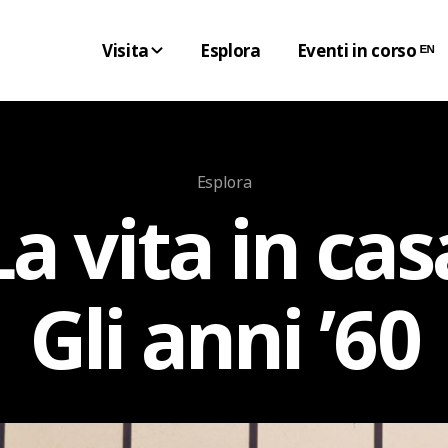
Visita
Esplora
Eventi in corso ᴱᴺ
Esplora
La vita in cas
Gli anni ’60