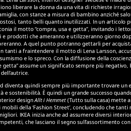
iono liberare la donna da una vita di richieste irragi
famiglia, con stanze a misura di bambino anziché salot
ostosi, tanto belli quanto inutilizzati. In un articolo 
conia il motto “compra, usa e getta”, invitando i letto
i e prodotti che ameranno e utilizzeranno giorno dop
reranno. A quel punto potranno gettarli per acquista
in tanti a fraintendere il motto di Lena Larsson, accu
nsumismo e lo spreco. Con la diffusione della coscien
 e getta” assume un significato sempre più negativo,
 dell’autrice.
d diventa quindi sempre più importante trovare un eq
tà e sostenibilità. È quindi un grande successo quando
interior design
Allt i Hemmet
(Tutto sulla casa) mette a
i mobili della ‘Fashion Street’, concludendo che tanti
gliori. IKEA inizia anche ad assumere diversi interior
ompetenti, che lasciano il segno sull’assortimento con