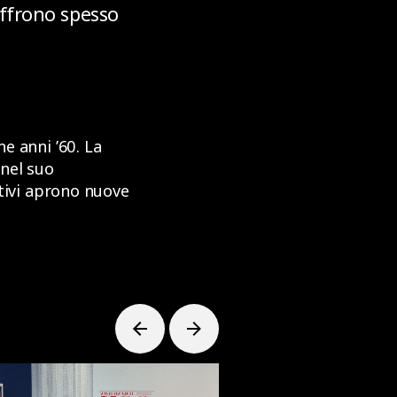
 offrono spesso
ne anni ’60. La
 nel suo
vativi aprono nuove