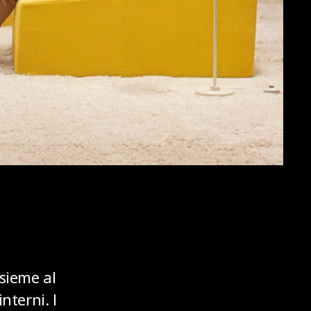
nsieme al
nterni. I