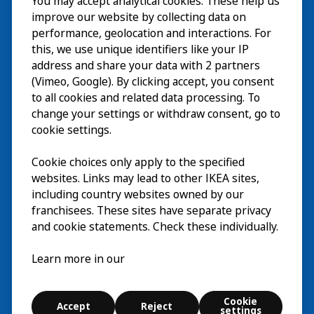
You may accept analytical cookies. These help us
Bezoek
improve our website by collecting data on
Verkennen
performance, geolocation and interactions. For
this, we use unique identifiers like your IP
Nu te zien
EN
address and share your data with 2 partners
(Vimeo, Google). By clicking accept, you consent
Over
EN
to all cookies and related data processing. To
change your settings or withdraw consent, go to
cookie settings.
Cookie choices only apply to the specified
websites. Links may lead to other IKEA sites,
including country websites owned by our
franchisees. These sites have separate privacy
and cookie statements. Check these individually.
Nederlands
Learn more in our
© Inter IKEA Systems B.V. 2026
Cookie
Accept
Reject
Cookie settings
settings