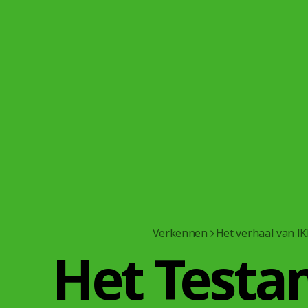
Verkennen
Het verhaal van I
Het Testa