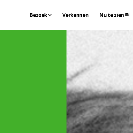
Bezoek
Verkennen
Nu te zien ᴱᴺ