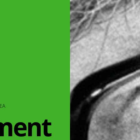
KEA
ment