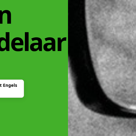
n
delaar
et Engels