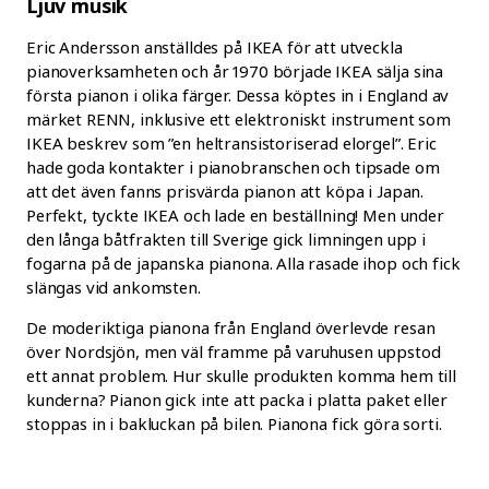
Ljuv musik
Eric Andersson anställdes på IKEA för att utveckla
pianoverksamheten och år 1970 började IKEA sälja sina
första pianon i olika färger. Dessa köptes in i England av
märket RENN, inklusive ett elektroniskt instrument som
IKEA beskrev som ”en heltransistoriserad elorgel”. Eric
hade goda kontakter i pianobranschen och tipsade om
att det även fanns prisvärda pianon att köpa i Japan.
Perfekt, tyckte IKEA och lade en beställning! Men under
den långa båtfrakten till Sverige gick limningen upp i
fogarna på de japanska pianona. Alla rasade ihop och fick
slängas vid ankomsten.
De moderiktiga pianona från England överlevde resan
över Nordsjön, men väl framme på varuhusen uppstod
ett annat problem. Hur skulle produkten komma hem till
kunderna? Pianon gick inte att packa i platta paket eller
stoppas in i bakluckan på bilen. Pianona fick göra sorti.