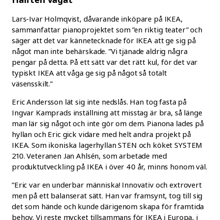
Lars-Ivar Holmqvist, dåvarande inköpare på IKEA,
sammanfattar pianoprojektet som ”en riktig teater” och
säger att det var kännetecknade för IKEA att ge sig på
något man inte behärskade. ”Vi tjänade aldrig några
pengar på detta. På ett sätt var det rätt kul, för det var
typiskt IKEA att våga ge sig på något så totalt
väsensskilt.”
Eric Andersson lät sig inte nedslås. Han tog fasta på
Ingvar Kamprads inställning att misstag är bra, så länge
man lär sig något och inte gör om dem. Pianona lades på
hyllan och Eric gick vidare med helt andra projekt på
IKEA. Som ikoniska lagerhyllan STEN och köket SYSTEM
210. Veteranen Jan Ahlsén, som arbetade med
produktutveckling på IKEA i över 40 år, minns honom väl.
”Eric var en underbar människa! Innovativ och extrovert
men på ett balanserat sätt. Han var framsynt, tog till sig
det som hände och kunde därigenom skapa för framtida
behov. Vi reste mycket tillsammans för IKEA i Europa, i