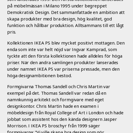
på möbelmässan i Milano 1995 under begreppet
Demokratisk Design. Det sammanfattade en ambition att
skapa produkter med bra design, hög kvalitet, god
funktion och hållbar produktion. Alltsammans till ett lågt
pris.
Kollektionen IKEA PS blev mycket positivt mottagen. Den
enda som inte var helt nöjd var Ingvar Kamprad, som
tyckte att den första kollektionen hade alldeles för höga
priser. När den andra samlingen produkter lanserades
under namnet IKEA PS var priserna pressade, men den
höga designambitionen bestod.
Formgivarna Thomas Sandell och Chris Martin var
exempel på det. Thomas Sandell var redan då en
namnkunnig arkitekt och formgivare med eget
designkontor. Chris Martin hade en examen i
möbeldesign från Royal College of Art i London och hade
jobbat som assistent hos den kända designern Jasper
Morrison. I IKEA PS broschyr från 1999 säger
formgivarna: ”Vi ville skapa bra design som gör