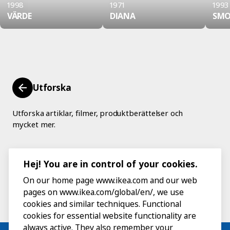
1998
1971
1993
VÄRDE
DIANA
SM
Utforska
Utforska artiklar, filmer, produktberättelser och
mycket mer.
Hej! You are in control of your cookies.
On our home page www.ikea.com and our web
pages on www.ikea.com/global/en/, we use
cookies and similar techniques. Functional
cookies for essential website functionality are
always active. They also remember your