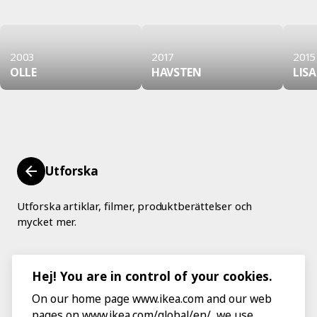
2003
2017
2015
OLLE
HAVSTEN
LIS
Utforska
Utforska artiklar, filmer, produktberättelser och
mycket mer.
Hej! You are in control of your cookies.
On our home page www.ikea.com and our web
pages on www.ikea.com/global/en/, we use