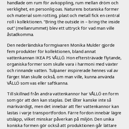
handlade om rum för avkoppling, rum mellan dröm och
verklighet, en personlig oas. Naturens botaniska former
och material som rotting, plast och metall fick en central
roll i kollektionen. ”Bring the outside in – bring the inside
out” (mellanrummet) blev ett uttryck för vad man ville
åstadkomma.
Den nederländska formgivaren Monika Mulder gjorde
fem produkter för kollektionen, bland annat
vattenkannan IKEA PS VÅLLÖ. Hon eftersträvade flytande,
organiska former som skulle vara i harmoni med växter
och rinnande vatten. Tulpaner inspirerade hennes val av
färger. Man skulle också, om man ville, kunna använda
VÅLLÖ som vas eller saftkanna.
Till skillnad från andra vattenkannor har VÅLLÖ en form
som gör att den kan staplas. Det låter kanske inte så
märkvärdigt, men det innebär att fler vattenkannor kan
lastas i varje transportfordon. Färre fordon innebär lägre
utsläpp, vilket minskar påverkan på miljön. Den unika
koniska formen gör också att produktionen går lättare