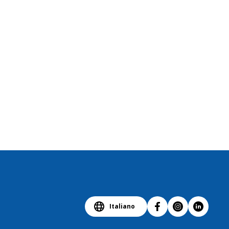
atali che avevano
innovativo in fatto di sviluppo dei
are affari con
prodotti. Ma partiamo dall’inizio,
 in quanto le valute
quando un hot dog era
n potevano essere
semplicemente un hot dog.
n Occidente né
 dollari. IKEA fece
timenti in fabbriche
nstallò macchinari e
viluppò competenze.
adde con l’improvvisa
 cortina di ferro?
Italiano