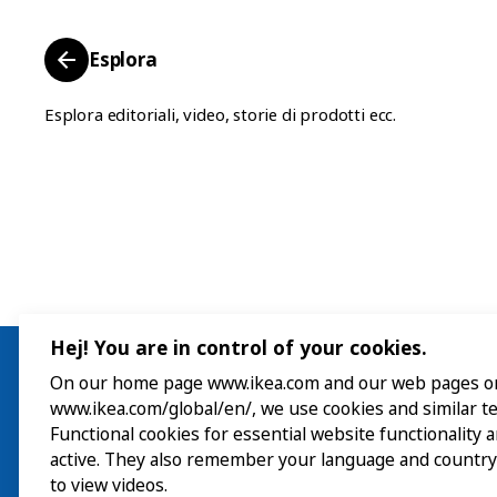
quando realizza la gr
l’imprenditore.
developer nel reparto
di cosa si tratta esat
opportunità di fare da
Illuminazione, che sviluppa
congiunzione tra clien
Esplora
l’assortimento globale dei
produttore.
prodotti IKEA. La persona che
aveva avanzato la richiesta
Esplora editoriali, video, storie di prodotti ecc.
impossibile era Ingvar Kamprad,
fondatore di IKEA, che entrando
nel reparto aveva affermato:
“Dobbiamo vendere lampadine a
LED a meno di 1 euro”.
Hej! You are in control of your cookies.
On our home page www.ikea.com and our web pages o
www.ikea.com/global/en/, we use cookies and similar t
Visita
Functional cookies for essential website functionality 
active. They also remember your language and country
to view videos.